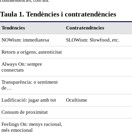
contratendències, com ara:
Taula 1. Tendències i contratendències
Tendències
Contratendències
NOWism: immediatesa
SLOWism: Slowfood, etc.
Retorn a orígens, autenticitat
Always On: sempre
connectats
Transparència: o sentiment
de…
Ludificació: jugar amb tot
Ocultisme
Consum de proximitat
Feelings On: menys racional,
més emocional