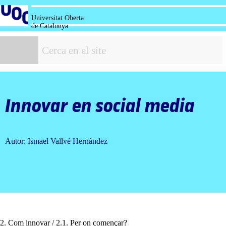
Salta
al
Universitat Oberta
contingut
de Catalunya
C
Innovar en
social media
Autor: Ismael Vallvé Hernández
2. Com innovar / 2.1. Per on començar?