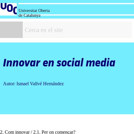
Salta
al
Universitat Oberta
contingut
de Catalunya
C
Innovar en
social media
Autor: Ismael Vallvé Hernández
2. Com innovar / 2.1. Per on començar?